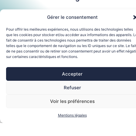
Gérer le consentement
Pour offrir les meilleures expériences, nous utilisons des technologies telles
+ PVC,
que les cookies pour stocker et/ou accéder aux informations des appareils. L
membranes
fait de consentir à ces technologies nous permettra de traiter des données
telles que le comportement de navigation ou les ID uniques sur ce site. Le fai
PU, …
de ne pas consentir ou de retirer son consentement peut avoir un effet négati
sur certaines caractéristiques et fonctions.
Sur les supports particuliers type
Accepter
EPDM, bac acier rouillé, tuiles,
Refuser
nous proposons des primaires
adaptés :
Voir les préférences
Mentions légales