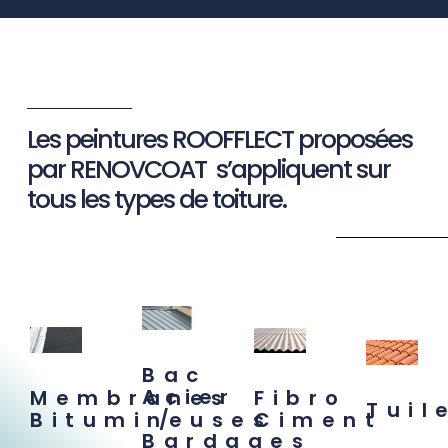
Les peintures ROOFFLECT proposées
par RENOVCOAT s’appliquent sur
tous les types de toiture.
Bac
Acier
Fibro
Membranes
Tuil
/
Ciment
Bitumineuses
Bardages